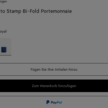
ufügen
ato Stamp Bi-Fold Portemonnaie
royal
ue
er
yal
n
t,
g,
Fügen Sie Ihre Initialen hinzu
f
Zum Warenkorb hinzufügen
Zum
Bitte
Warenkorb
wählen
hinzufügen
Sie
eine