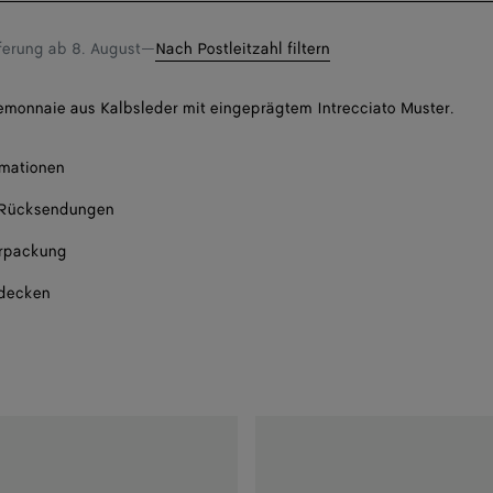
Größe
eferung ab
8. August
—
Nach Postleitzahl filtern
emonnaie aus Kalbsleder mit eingeprägtem Intrecciato Muster.
rmationen
 Rücksendungen
rpackung
tdecken