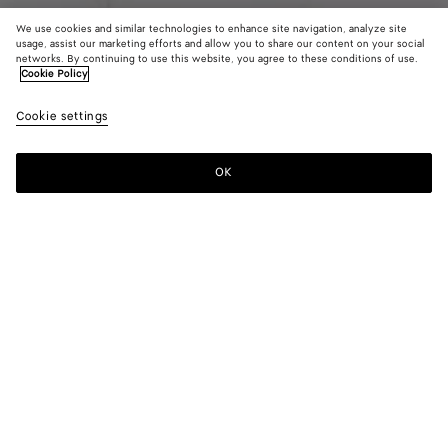
We use cookies and similar technologies to enhance site navigation, analyze site
usage, assist our marketing efforts and allow you to share our content on your social
Vom Laufsteg
networks. By continuing to use this website, you agree to these conditions of use.
Cookie Policy
Hemd aus Wolle und Seiden-Toile
Cookie settings
1300 €
OK
Zum Warenkorb hinzufügen
Zum
Bitte
Warenkorb
wählen
hinzufügen
Sie
eine
Größe
Farbe:
Dark carrubo
Bitte wählen Sie eine Größe
Bitte wählen Sie eine Größe
32
Benachrichtigen
Größentabelle
34
Benachrichtigen