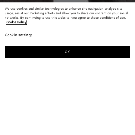
We use cookies and similar technologies to enhance site navigation, analyze site
usage, assist our marketing efforts and allow you to share our content on your social
Neu
networks. By continuing to use this website, you agree to these conditions of use.
Cookie Policy
Hemd aus Baumwolle und Seide
Cookie settings
1400 €
OK
Zum Warenkorb hinzufügen
Zum
Bitte
Warenkorb
wählen
hinzufügen
Sie
eine
Größe
Farbe:
Midnight blue
Bitte wählen Sie eine Größe
Bitte wählen Sie eine Größe
44
Im store finden
Größentabelle
46