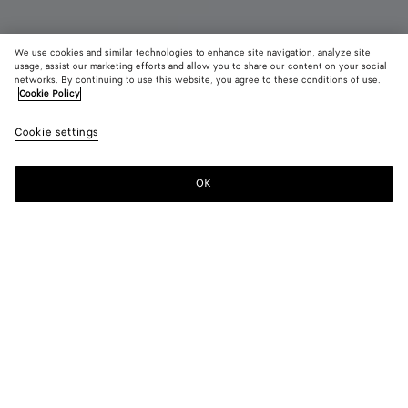
We use cookies and similar technologies to enhance site navigation, analyze site
usage, assist our marketing efforts and allow you to share our content on your social
networks. By continuing to use this website, you agree to these conditions of use.
Cookie Policy
Große Mare Cabat
Cookie settings
5900 €
OK
Zum Warenkorb hinzufügen
Zum
Bitte
Warenkorb
wählen
hinzufügen
Sie
eine
Größe
Farbe:
Natural black
Personalisierte Artikel können nicht zurückgegeben oder
umgetauscht werden