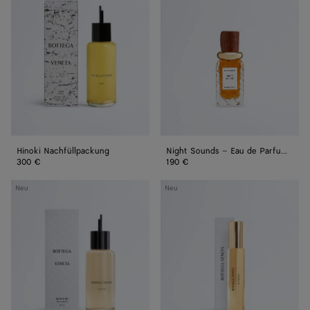
–
Eau
de
Parfum
50
ml
Hinoki Nachfüllpackung
Night Sounds – Eau de Parfum 50 ml
300 €
190 €
Slow
Ricordami
Neu
Neu
Rise
–
–
Eau
Refill
de
Parfum
15
ml