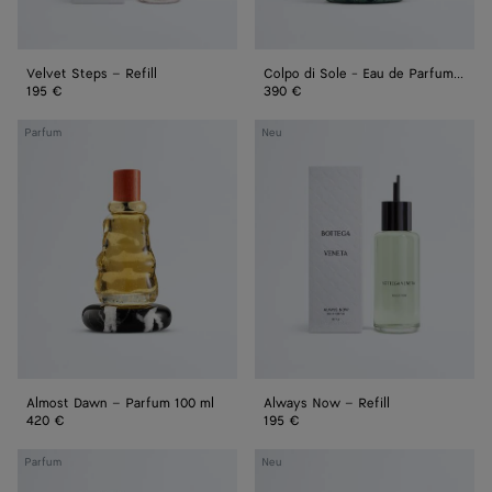
Velvet Steps – Refill
Colpo di Sole - Eau de Parfum 100 ml
195 €
390 €
Almost
Always
Parfum
Neu
Dawn
Now
–
–
Parfum
Refill
100 ml
Almost Dawn – Parfum 100 ml
Always Now – Refill
420 €
195 €
Hinoki
Night
Parfum
Neu
Nachfüllpackung
Sounds