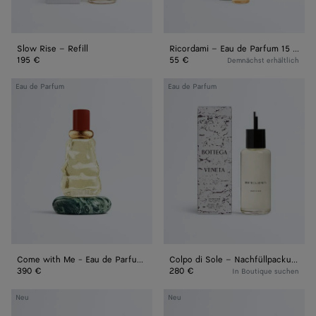
Slow Rise – Refill
Ricordami – Eau de Parfum 15 ml
195 €
55 €
Demnächst erhältlich
Come
Colpo
Eau de Parfum
Eau de Parfum
with
di
Me
Sole
-
–
Eau
Nachfüllpackung
de
Parfum
100 ml
Come with Me - Eau de Parfum 100 ml
Colpo di Sole – Nachfüllpackung
390 €
280 €
In Boutique suchen
Colpo
Alchemie
Neu
Neu
di
-