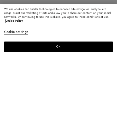
We use cookies and similar technologies to enhance site navigation, analyze site
usage, assist our marketing efforts and allow you to share our content on your social
networks. By continuing to use this website, you agree to these conditions of use.
Cookie Policy
Cookie settings
OK
MELDEN SIE SICH FÜR UNSEREN NEWSLETTER AN
Abonnieren Sie den Bottega Veneta-Newsletter, um Informationen zu
den Kollektionen und den Shows sowie andere exklusive Updates zu
erhalten.
E-mail*