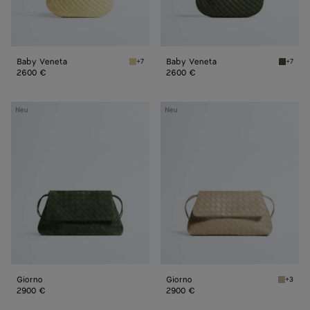
Baby Veneta
Baby Veneta
+7
+7
Butter yellow Baby Veneta
Green 
2600 €
2600 €
Giorno
Giorno
Neu
Neu
Giorno
Giorno
+3
Ecru Gi
2900 €
2900 €