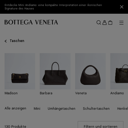
Zum Hauptinhalt
Entdecke Mini Andiamo: eine kompakte Interpretation einer ikonischen
Sch
Signature des Hauses
Anmel
Me
Suchen
Menü
Taschen
Madison
Barbara
Veneta
Andiamo
Alle anzeigen
Mini
Umhängetaschen
Schultertaschen
Henke
130 Produkte
Filtern und sortieren
(Manua