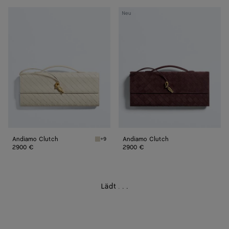
Andiamo
Andiamo
Neu
Clutch
Clutch
Andiamo Clutch
Andiamo Clutch
+9
Sea salt Andiamo Clutch
2900 €
2900 €
Lädt
.
.
.