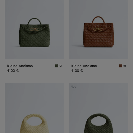
Kleine Andiamo
Kleine Andiamo
+2
+9
Green tweed Kleine Andiamo
Tannin 
4100 €
4100 €
Baby
Baby
Neu
Veneta
Veneta