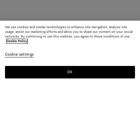
We use cookies and similar technologies to enhance site navigation, analyze site
usage, assist our marketing efforts and allow you to share our content on your social
networks. By continuing to use this website, you agree to these conditions of use.
Cookie Policy
Cookie settings
OK
MELDEN SIE SICH FÜR UNSEREN NEWSLETTER AN
Abonnieren Sie den Bottega Veneta-Newsletter, um Informationen zu
den Kollektionen und den Shows sowie andere exklusive Updates zu
erhalten.
E-mail*