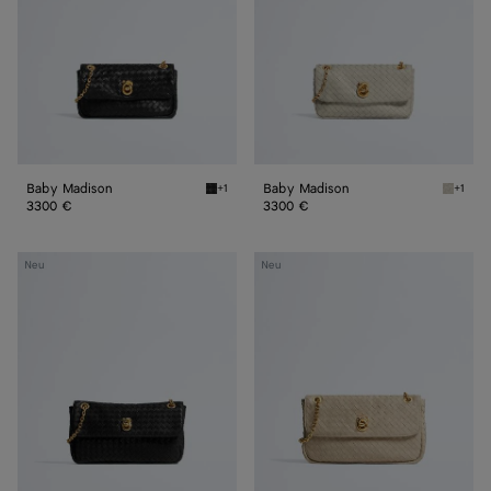
Baby Madison
Baby Madison
+1
+1
Black Baby Madison
Silica 
3300 €
3300 €
Kleine
Madison
Neu
Neu
Madison