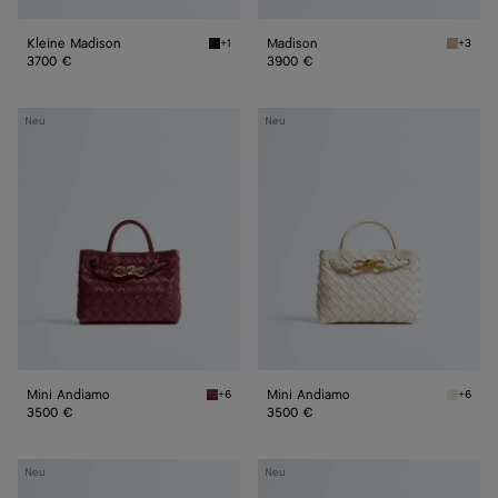
Kleine Madison
Madison
+1
+3
Black Kleine Madison
Ecru Ma
3700 €
3900 €
Mini
Mini
Neu
Neu
Andiamo
Andiamo
Mini Andiamo
Mini Andiamo
+6
+6
Lava red Mini Andiamo
Sea sal
3500 €
3500 €
Kleine
Kleine
Neu
Neu
Andiamo
Andiamo