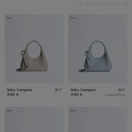
Baby
Baby
Neu
Neu
Campana
Campana
Baby Campana
Baby Campana
+3
+3
Silica grey Baby Campana
Glacial
3100 €
3100 €
Vorbestellung
Baby
Baby
Neu
Neu
Madison
Madison