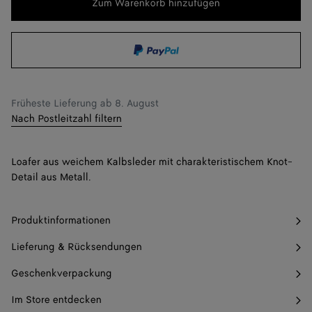
Zum Warenkorb hinzufügen
Zum
Bitte
Warenkorb
wählen
43
Benachrichtigen
hinzufügen
Sie
44
eine
Größe
45
Früheste Lieferung ab
8. August
46
Benachrichtigen
Nach Postleitzahl filtern
47
Benachrichtigen
Loafer aus weichem Kalbsleder mit charakteristischem Knot-
Detail aus Metall.
Produktinformationen
Lieferung & Rücksendungen
Geschenkverpackung
Im Store entdecken