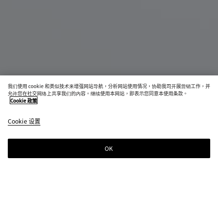
我们使用 cookie 和类似技术来增强网站导航，分析网站使用情况，协助我司开展营销工作，并
即将发售
允许您在社交网络上共享我们的内容。继续使用本网站，即表示您同意本使用条款。
Cookie 政策
Intrecciato编织旅行包
Cookie 设置
S$2,740
OK
通知我
颜色:
黑色