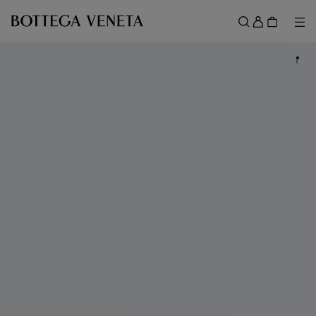
跳转至主内容
登
录
菜
搜索
菜单