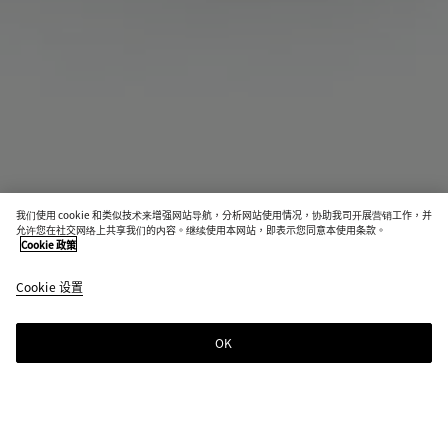
我们使用 cookie 和类似技术来增强网站导航，分析网站使用情况，协助我司开展营销工作，并
即将发售
允许您在社交网络上共享我们的内容。继续使用本网站，即表示您同意本使用条款。
Cookie 政策
Anemone戒指
Cookie 设置
S$2,170
OK
通知我
请
先
选
择