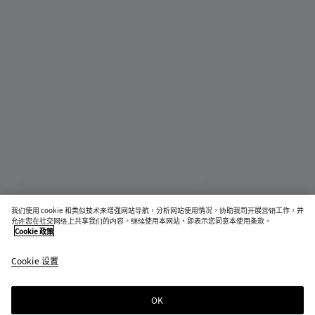
我们使用 cookie 和类似技术来增强网站导航，分析网站使用情况，协助我司开展营销工作，并
允许您在社交网络上共享我们的内容。继续使用本网站，即表示您同意本使用条款。
Cookie 政策
Andiamo拉链卡包
Cookie 设置
S$1,510
OK
添加至购物袋
添
请