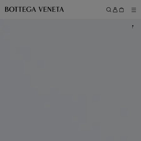
跳转至主内容
登
录
菜
搜索
菜单