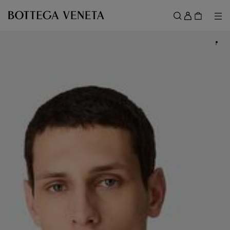
跳转至主内容
登
录
菜
搜索
菜单