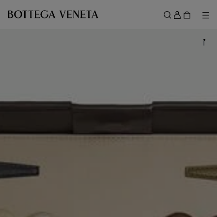
跳转至主内容
登
录
菜
搜索
菜单