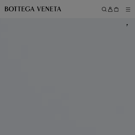
跳转至主内容
登
录
菜
搜索
菜单