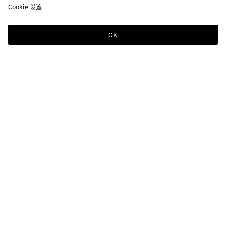
Cookie 设置
S$810
color
晶
意
熔
(通过
石
式
岩
选择
蓝
棕
红
OK
添加至购物袋
颜
添
请
色，
加
先
页面
至
选
中的
购
择
尺寸
物
尺
颜色:
意式棕
可用
袋
寸
color
晶
意
熔
性，
(通过
石
式
岩
描
选择
蓝
棕
红
述，
颜
图像
色，
和其
请在完成购买前检查您的护照尺寸，以确保它完全合适。
页面
他元
中的
素可
尺寸
能会
可用
更
性，
改。)
描