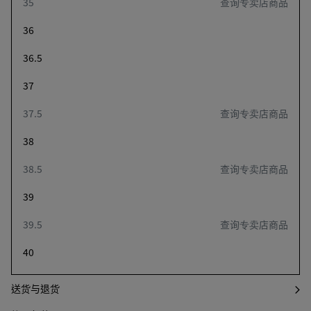
35
查询专卖店商品
述，
尺码指南
图像
36
和其
他元
36.5
添加至购物袋
素可
添
请
能会
加
先
37
更
至
选
改。)
37.5
查询专卖店商品
购
择
物
尺
38
袋
寸
最快收货时间
8月11日
38.5
查询专卖店商品
根据邮政编码筛选
39
柔软牛皮革乐福鞋，饰有标志性金属质感纽结细节。
39.5
查询专卖店商品
40
产品细节
41
送货与退货
42
查询专卖店商品