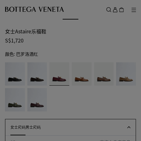
跳转至主内容
登
录
菜
搜索
菜单
女士Astaire乐福鞋
S$1,720
颜色:
巴罗洛酒红
color
黑
巧
巴
新
榛
黄
(通过
色
克
罗
琥
子
麻
选择
力
洛
珀
色
色
颜
棕
酒
色
苔
深
色，
红
原
红
页面
绿
木
中的
棕
尺寸
可用
女士尺码
女士尺码
男士尺码
男士尺码
性，
描