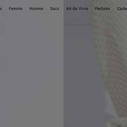
s
Femme
Homme
Sacs
Art de Vivre
Parfums
Cade