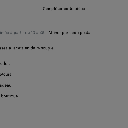
panier
taille
Compléter cette pièce
timée à partir du
10 août
—
Affiner par code postal
Un seul arti
ses à lacets en daim souple.
roduit
retours
cadeau
 boutique