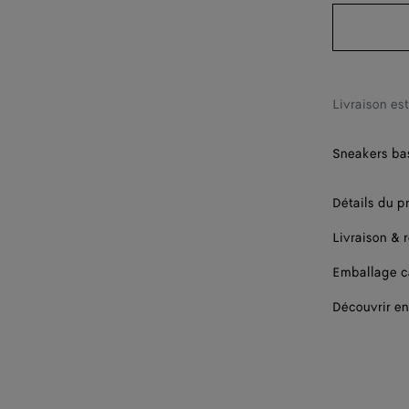
38
39
40
Livraison es
41
Sneakers bas
Détails du p
Livraison & 
Emballage 
Découvrir en