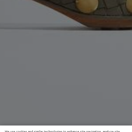
We use cookies and similar technologies to enhance site navigation, analyze site