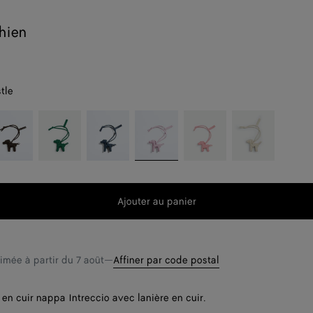
hien
stle
ondant
Jungle
Denim
Thistle
Ribbon
Seasalt
t
Ajouter au panier
Ajouter
Sélectionner
au
une
t
panier
taille
timée à partir du
7 août
—
Affiner par code postal
en cuir nappa Intreccio avec lanière en cuir.