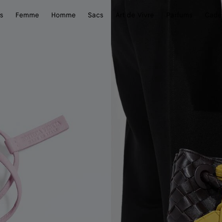
s
Femme
Homme
Sacs
Art de Vivre
Parfums
Cade