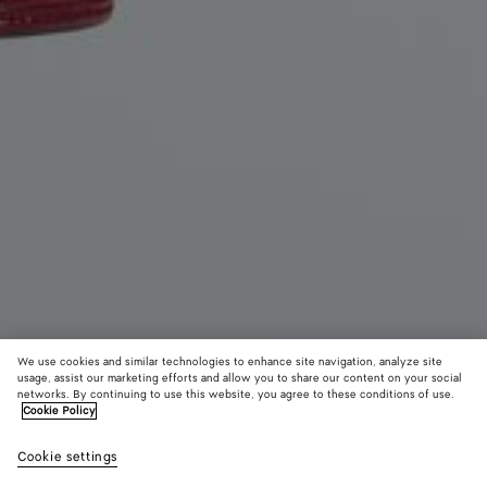
We use cookies and similar technologies to enhance site navigation, analyze site
usage, assist our marketing efforts and allow you to share our content on your social
Nouveauté
networks. By continuing to use this website, you agree to these conditions of use.
Cookie Policy
Candy Bang Bang
Cookie settings
1500 €
color (En
Basil
Lava
Alaba
sélectionna
red