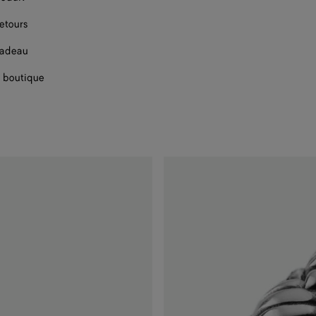
retours
cadeau
 boutique