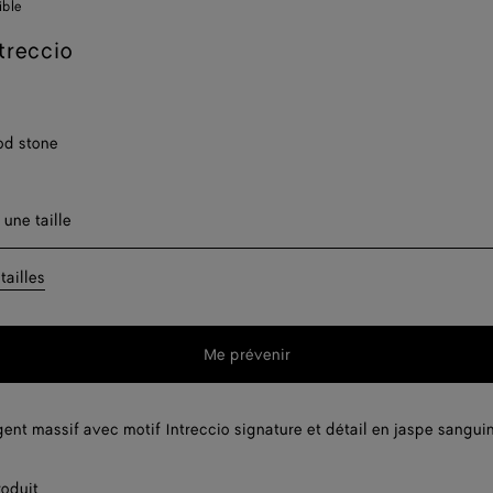
ible
treccio
od stone
er une taille
 une taille
tailles
Me prévenir
Sélectionner
une
taille
ent massif avec motif Intreccio signature et détail en jaspe sanguin
roduit