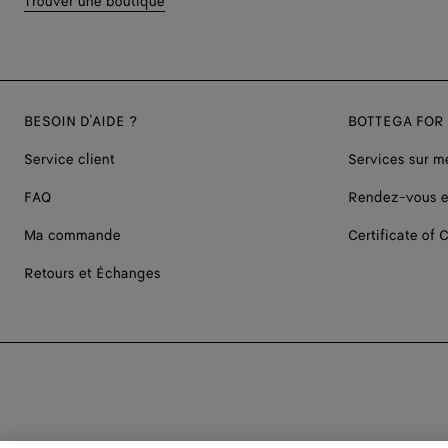
Trouver une boutique
BESOIN D'AIDE ?
BOTTEGA FOR
Service client
Services sur m
FAQ
Rendez-vous e
Ma commande
Certificate of C
Retours et Échanges