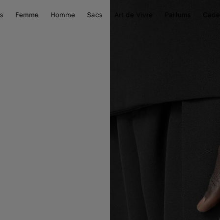
s
Femme
Homme
Sacs
Art de Vivre
Parfums
Cade