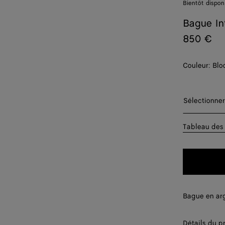
Bientôt dispon
Bague In
850 €
Couleur:
Blo
Sélectionn
Sélectionner
11
Tableau des 
13
15
17
Bague en arg
19
Détails du p