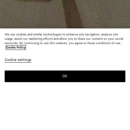
We use cookies and similar technologies to enhance site navigation, analyze site
usage, assist our marketing efforts and allow you to share our content on your social
Neu
networks. By continuing to use this website, you agree to these conditions of use.
Cookie Policy
Top aus kompakter Baumwolltoile
Cookie settings
1500 €
color (Durch
Double
Chal
Auswahl
black
Farbe k
OK
Zum Warenkorb hinzufügen
sich Grö
Zum
Bitte
Verfügba
Warenkorb
wählen
Beschre
hinzufügen
Sie
Bilder u
eine
andere
Größe
Farbe:
Chalk
Element
color (Durch
Double
Chalk
der Seit
Auswahl einer
black
ändern.)