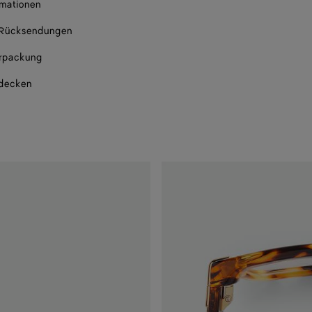
rmationen
 Rücksendungen
rpackung
tdecken