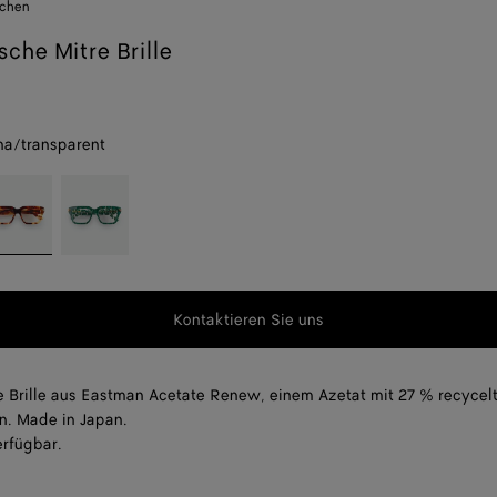
uchen
sche Mitre Brille
a/transparent
parent
avana/transparent
Green/transparent
er
n
t,
g,
Kontaktieren Sie uns
f
 Brille aus Eastman Acetate Renew, einem Azetat mit 27 % recycel
en. Made in Japan.
erfügbar.