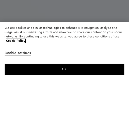
We use cookies and similar technologies to enhance site navigation, analyze site
usage, assist our marketing efforts and allow you to share our content on your social
Neu
networks. By continuing to use this website, you agree to these conditions of use.
Cookie Policy
Orbit Flash Sneakers
Cookie settings
850 €
color (Durch
Basalt
Trave
Auswahl
glacier
deep
Farbe k
maho
OK
Zum Warenkorb hinzufügen
sich Grö
Zum
Bitte
Verfügba
Warenkorb
wählen
Beschre
hinzufügen
Sie
Bilder u
eine
andere
Größe
Farbe:
Basalt glacier
Element
color (Durch
Basalt
Travertine
der Seit
Auswahl einer
glacier
deep
ändern.)
Farbe können
mahogany