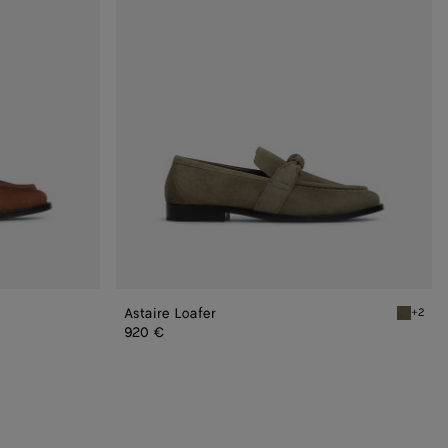
Astaire Loafer
+2
Cypress 
920 €