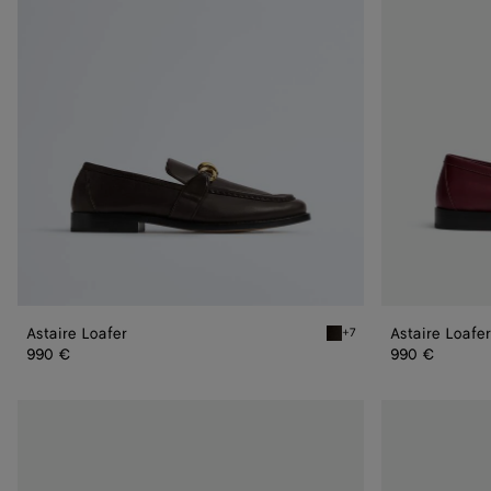
Astaire Loafer
Astaire Loafer
+7
Fondant Astaire Loafer
990 €
990 €
Astaire
Astaire
Loafer
Loafer