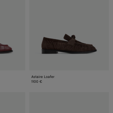
Astaire Loafer
1100 €
Astaire
Loafer