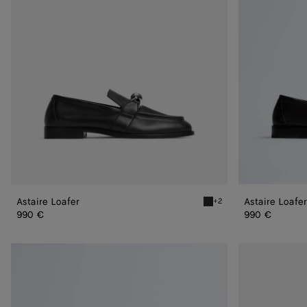
Astaire Loafer
Astaire Loafer
+2
Black silver Astaire Loafer
990 €
990 €
Astaire
Astaire
Loafer
Loafer