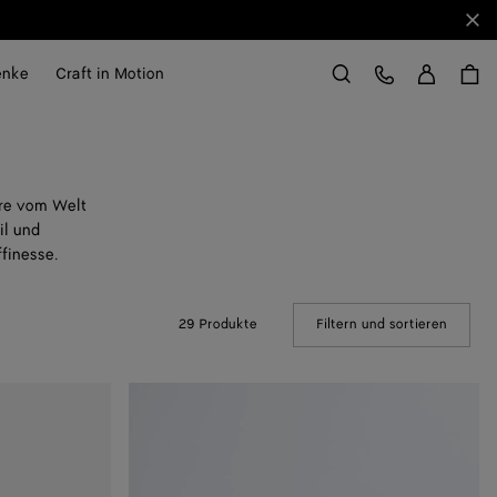
Sch
Anme
Kundens
enke
Craft in Motion
Suchen
ire vom Welt
il und
finesse.
29 Produkte
Filtern und sortieren
(Manual
Astaire
Loafer