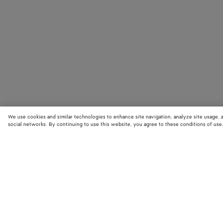
We use cookies and similar technologies to enhance site navigation, analyze site usage, 
social networks. By continuing to use this website, you agree to these conditions of use
STORE LOCATOR
Finde den nächstgelegenen Bottega Veneta Store und entdecke die neue