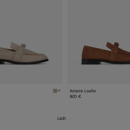
Astaire Loafer
+1
Ecru Astaire Loafer
920 €
Lädt
.
.
.