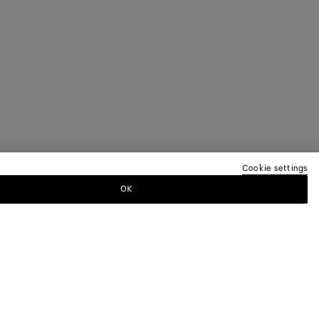
Cookie settings
OK
EREN NEWSLETTER AN
a-Newsletter, um Informationen zu den