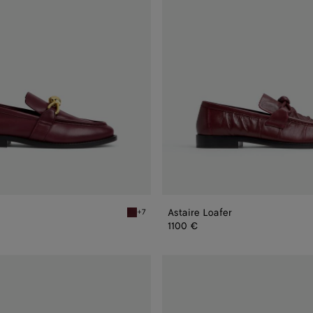
Astaire Loafer
+7
Barolo Astaire Loafer
1100 €
Astaire
Loafer