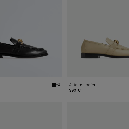
Astaire Loafer
+2
Black Astaire Loafer
990 €
Astaire
Loafer