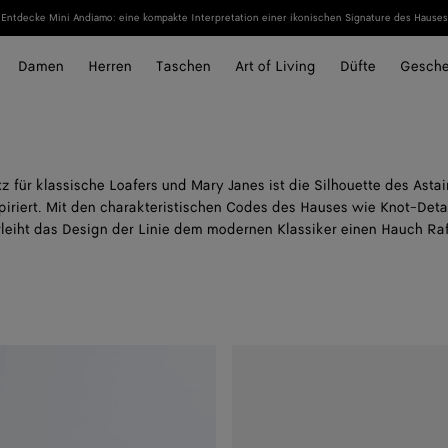
Entdecke Mini Andiamo: eine kompakte Interpretation einer ikonischen Signature des Hauses
Damen
Herren
Taschen
Art of Living
Düfte
Gesch
z für klassische Loafers und Mary Janes ist die Silhouette des Asta
piriert. Mit den charakteristischen Codes des Hauses wie Knot-Deta
erleiht das Design der Linie dem modernen Klassiker einen Hauch Raf
Astaire
Loafer