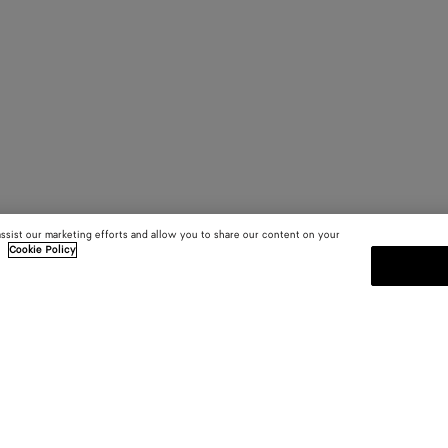
assist our marketing efforts and allow you to share our content on your
.
Cookie Policy
MELDEN SIE SICH FÜR UNS
sten
Abonnieren Sie den Bottega Venet