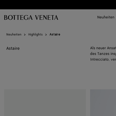
Zum Hauptinhalt
Neuheiten
Neuheiten
Highlights
Astaire
Astaire
Als neuer Ansat
des Tanzes ins
Intrecciato, v
Astaire
Astaire
Loafer
Loafer