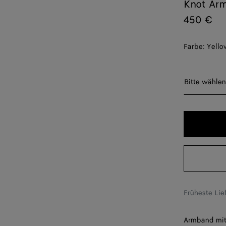
Knot Ar
450 €
Farbe:
Yello
Bitte wäh
Bitte wählen
S
M
L
Früheste Li
Armband mit 