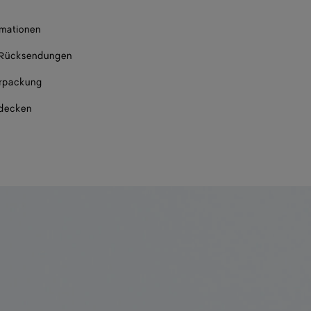
rmationen
 Rücksendungen
rpackung
tdecken