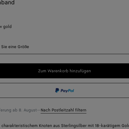
mband
w gold
len Sie eine Größe
 Sie eine Größe
Zum Warenkorb hinzufügen
Zum
Bitte
Warenkorb
wählen
hinzufügen
Sie
eine
Größe
eferung ab
8. August
—
Nach Postleitzahl filtern
charakteristischem Knoten aus Sterlingsilber mit 18-karätigem Gol