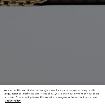
We use cookies and similar technologies to enhance site navigation, analyze site
usage, assist our marketing efforts and allow you to share our content on your social
Neu
networks. By continuing to use this website, you agree to these conditions of use.
Cookie Policy