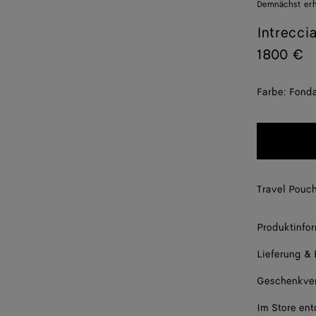
Demnächst erhä
Intrecci
1800 €
Farbe:
Fond
Travel Pouch
Produktinfo
Lieferung &
Geschenkve
Im Store en