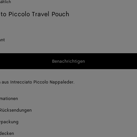
ltlich
ato Piccolo Travel Pouch
ant
Benachrichtigen
 aus Intrecciato Piccolo Nappaleder.
rmationen
 Rücksendungen
rpackung
tdecken