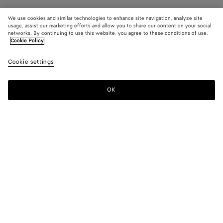
We use cookies and similar technologies to enhance site navigation, analyze site
usage, assist our marketing efforts and allow you to share our content on your social
networks. By continuing to use this website, you agree to these conditions of use.
Cookie Policy
Cookie settings
OK
MELDEN SIE SICH FÜR UNSEREN NEWSLETTER AN
Abonnieren Sie den Bottega Veneta-Newsletter, um Informationen zu
den Kollektionen und den Shows sowie andere exklusive Updates zu
erhalten.
E-mail*