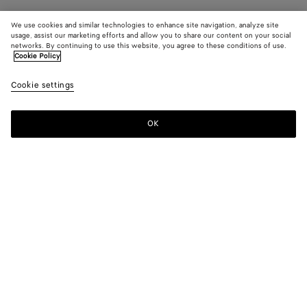
We use cookies and similar technologies to enhance site navigation, analyze site
usage, assist our marketing efforts and allow you to share our content on your social
networks. By continuing to use this website, you agree to these conditions of use.
Cookie Policy
Cookie settings
OK
MELDEN SIE SICH FÜR UNSEREN NEWSLETTER AN
Abonnieren Sie den Bottega Veneta-Newsletter, um Informationen zu
den Kollektionen und den Shows sowie andere exklusive Updates zu
erhalten.
E-mail*