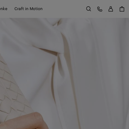
Anme
Kundens
enke
Craft in Motion
Suchen