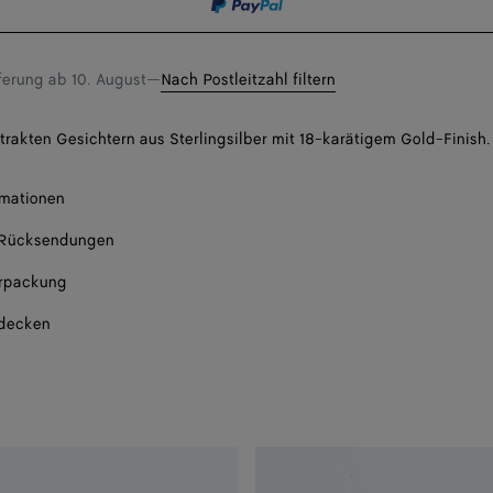
eine
Bena
Größe
eferung ab
10. August
—
Nach Postleitzahl filtern
trakten Gesichtern aus Sterlingsilber mit 18-karätigem Gold-Finish.
rmationen
 Rücksendungen
rpackung
tdecken