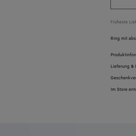
19
Früheste Li
Ring mit abs
Produktinfo
Lieferung &
Geschenkve
Im Store en