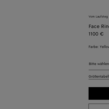
Vom Laufsteg
Face Rin
1100 €
Farbe:
Yello
Bitte wäh
Bitte wählen
11
Größentabel
13
15
17