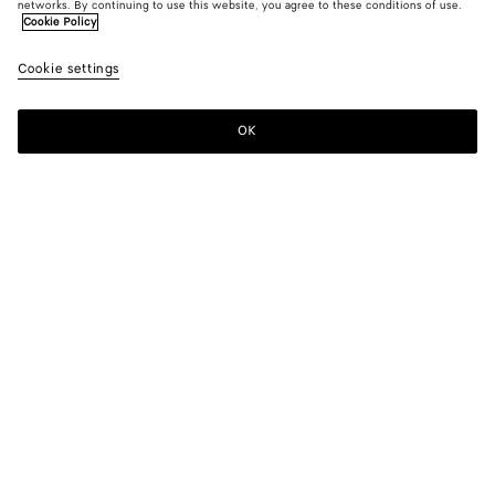
networks. By continuing to use this website, you agree to these conditions of use.
Cookie Policy
Cookie settings
OK
MELDEN SIE SICH FÜR UNSEREN NEWSLETTER AN
Abonnieren Sie den Bottega Veneta-Newsletter, um Informationen zu
den Kollektionen und den Shows sowie andere exklusive Updates zu
erhalten.
E-mail*
STORE LOCATOR
Finde Einen Store
BENÖTIGEN SIE HILFE?