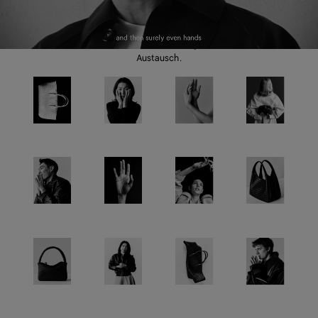
ist das Intrecciato Muster
auch ein kraftvoller
Ausdruck von
Verbundenheit, Dialog und
Austausch.