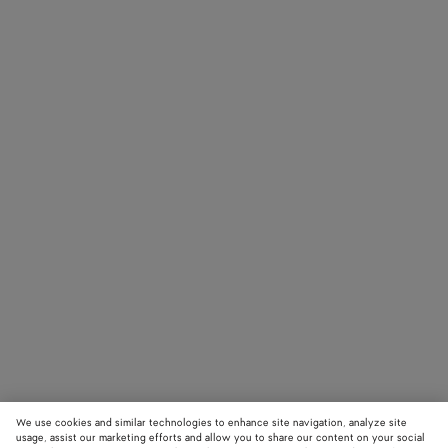
Art Director:
Paul Olivennes
Choreographer
:
Lenio Kaklea
Director of
Photography:
James Beattie,
Peter Hou
Stylist: Robbie
Spencer
Production:
Untitled Project
We use cookies and similar technologies to enhance site navigation, analyze site
usage, assist our marketing efforts and allow you to share our content on your social