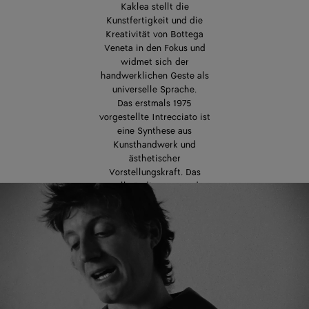
Kaklea stellt die
Kunstfertigkeit und die
Kreativität von Bottega
Veneta in den Fokus und
widmet sich der
handwerklichen Geste als
universelle Sprache.
Das erstmals 1975
vorgestellte Intrecciato ist
eine Synthese aus
Kunsthandwerk und
ästhetischer
Vorstellungskraft. Das
vollständig von Hand
gefertigte Geflecht bildet
die Quintessenz des
Savoir-faire von Bottega
Veneta und wird von einer
Handwerkergeneration an
die nächste weitergereicht.
Durch sein sorgsames
Geflecht aus Lederstreifen