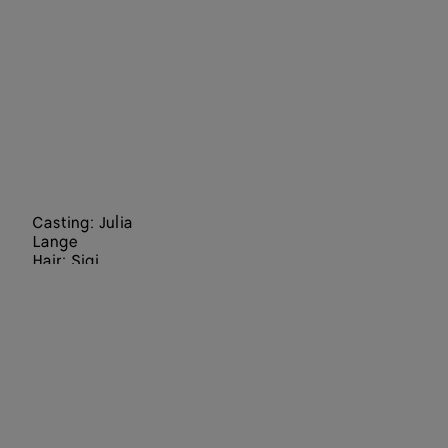
Casting: Julia
Lange
Hair: Sigi
Kumpfmüller
Make Up:
Hiromi Ueda
Set Designers:
Staci-Lee
Hindley, Julia
Wagner
Director: Jack
Davison