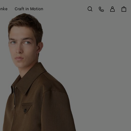
Anme
Kundens
enke
Craft in Motion
Suchen