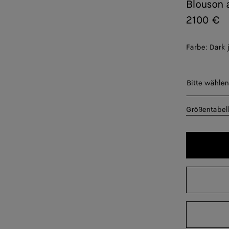
Blouson 
2100 €
Farbe:
Dark 
Bitte wäh
Bitte wählen
44
Größentabel
46
48
50
52