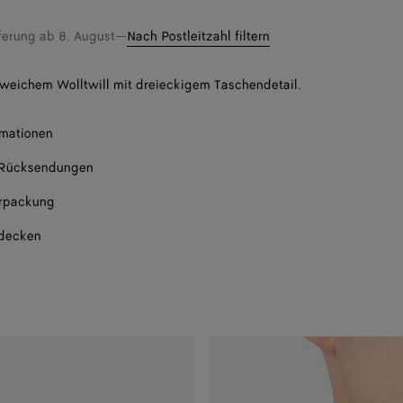
eferung ab
8. August
—
Nach Postleitzahl filtern
weichem Wolltwill mit dreieckigem Taschendetail.
rmationen
 Rücksendungen
rpackung
tdecken