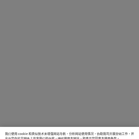
我们使用 cookie 和类似技术来增强网站导航，分析网站使用情况，协助我司开展营销工作，并
允许您在社交网络上共享我们的内容。继续使用本网站，即表示您同意本使用条款。