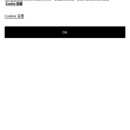
Cookie 政策
Cookie 设置
OK
订阅时事通讯
订阅Bottega Veneta新闻邮件，获取关于系列、大秀及其它独家新闻的信息。
电子邮件*
门店定位
查找商店
需要帮助？
客户服务