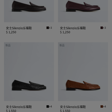
女士Silenzio乐福鞋
+3
女士Silenzio乐福鞋
+3
意式棕 女士Silenzio乐福鞋
深红木棕 
$ 1,250
$ 1,250
女
女
新品
新品
士
士
Silenzio
Silenzio
乐
乐
福
福
鞋
鞋
女士Silenzio乐福鞋
+4
女士Silenzio乐福鞋
+4
黑色 女士Silenzio乐福鞋
焙茶棕 女
$ 1,550
$ 1,550