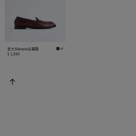
福
鞋
女士Silenzio乐福鞋
+4
深红木色 女士Silenzio乐福鞋
$ 1,550
回到顶部