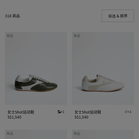
318 商品
筛选 & 排序
(Manua
女
女
新品
新品
士
士
Shot
Shot
运
运
动
动
鞋
鞋
女士Shot运动鞋
+1
女士Shot运动鞋
+1
树皮绿/雪花岩白 女士Shot运动鞋
雪花岩白
S$1,540
S$1,540
女
女
新品
新品