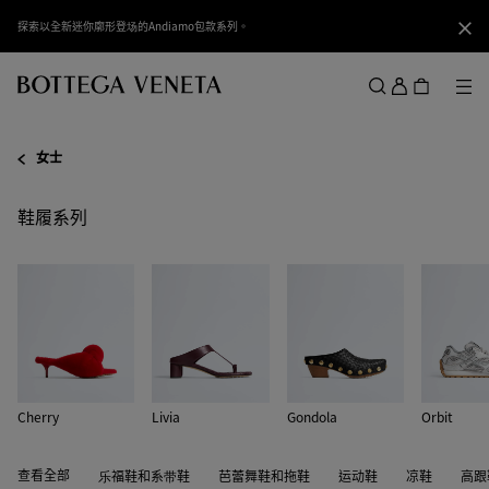
跳转至主内容
探索以全新迷你廓形登场的Andiamo包款系列。
关闭
登
录
菜
搜索
菜单
女士
鞋履系列
Cherry
Livia
Gondola
Orbit
查看全部
乐福鞋和系带鞋
芭蕾舞鞋和拖鞋
运动鞋
凉鞋
高跟