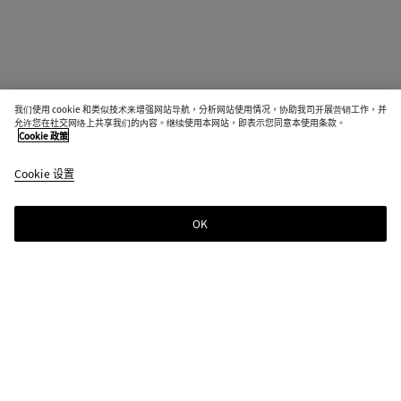
我们使用 cookie 和类似技术来增强网站导航，分析网站使用情况，协助我司开展营销工作，并
允许您在社交网络上共享我们的内容。继续使用本网站，即表示您同意本使用条款。
Cookie 政策
Cookie 设置
OK
订阅时事通讯
订阅Bottega Veneta新闻邮件，获取关于系列、大秀及其它独家新闻的信息。
电子邮件*