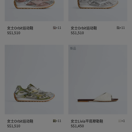
女士Orbit运动鞋
+11
女士Orbit运动鞋
+11
白色/陶土粉 女士Orbit运动鞋
银色-白色
S$1,510
S$1,510
女
女
新品
士
士
Orbit
Livia
运
平
动
底
鞋
穆
勒
鞋
女士Orbit运动鞋
+11
女士Livia平底穆勒鞋
+1
泥土棕/白色 女士Orbit运动鞋
雪花岩白
S$1,510
S$1,450