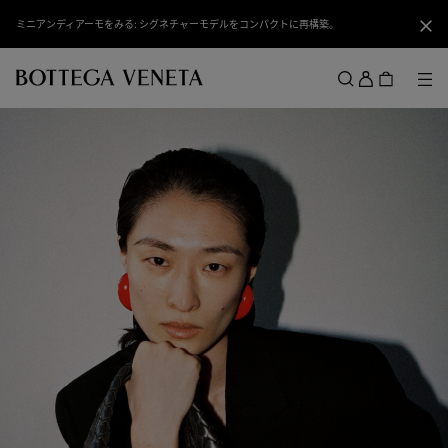
スキップしてメインコンテンツを開く
ミニアンディアーモをみる: シグネチャーモデルをコンパクトに再構築。
閉じ
ロ
グ
メ
検索
イ
メニュー
ン