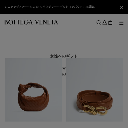
スキップしてメインコンテンツを開く
ミニアンディアーモをみる: シグネチャーモデルをコンパクトに再構築。
閉じ
ロ
グ
メ
検索
イ
メニュー
ン
女性へのギフト
ボッテガ・ヴェネタのクラフツマンシップとクリエイティビティ
が光る特別なアイテムの数々をご覧ください。