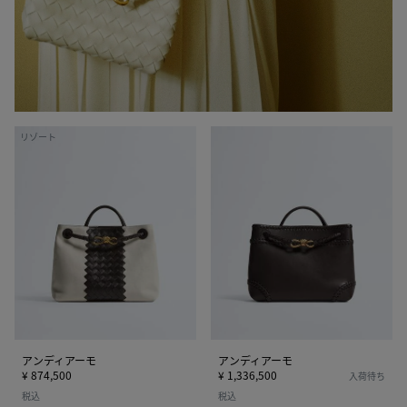
ア
ア
リゾート
ン
ン
デ
デ
ィ
ィ
ア
ア
ー
ー
モ
モ
アンディアーモ
アンディアーモ
¥ 874,500
¥ 1,336,500
入荷待ち
税込
税込