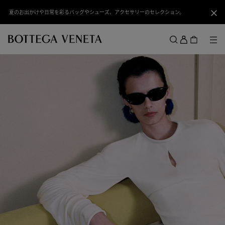
スキップしてメインコンテンツを開く
ミニアンディアーモをみる: シグネチャーモデルをコンパクトに再構築。
閉じ
ロ
グ
メ
検索
イ
メニュー
ン