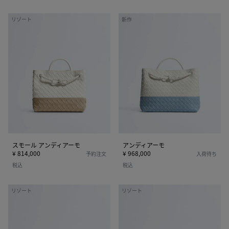
ス
ア
リゾート
新作
モ
ン
ー
デ
ル
ィ
ア
ア
ン
ー
デ
モ
ィ
ア
ー
モ
スモール アンディアーモ
アンディアーモ
¥ 814,000
¥ 968,000
予約注文
入荷待ち
税込
税込
ス
ス
リゾート
リゾート
モ
モ
ー
ー
ル
ル