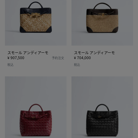
ア
ア
ン
ン
デ
デ
ィ
ィ
ア
ア
ー
ー
モ
モ
スモール アンディアーモ
スモール アンディアーモ
¥ 907,500
¥ 704,000
予約注文
税込
税込
ス
ス
モ
モ
ー
ー
ル
ル
ア
ア
ン
ン
デ
デ
ィ
ィ
ア
ア