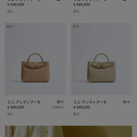
フォンデンテ ミニ アンディアーモ
ラヴァレ
¥ 649,000
¥ 649,000
税込
税込
ミ
ミ
新作
新作
ニ
ニ
ア
ア
ン
ン
デ
デ
ィ
ィ
ア
ア
ー
ー
モ
モ
ミニ アンディアーモ
+6
ミニ アンディアーモ
+6
ショア ミニ アンディアーモ
エクリュ
¥ 649,000
¥ 649,000
入荷待ち
税込
税込