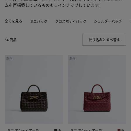
ムを再構築しているものもラインナップしています。
全てを見る
ミニバッグ
クロスボディバッグ
ショルダーバッグ
54 商品
絞り込みと並べ替え
(Manua
ミ
ミ
新作
新作
ニ
ニ
ア
ア
ン
ン
デ
デ
ィ
ィ
ア
ア
ー
ー
モ
モ
ミニ アンディアーモ
+6
ミニ アンディアーモ
+6