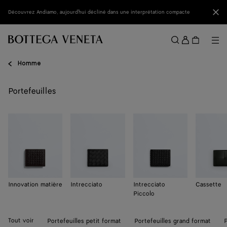
Passer au contenu principal
Fer
Découvrez Andiamo, aujourd'hui décliné dans une interprétation compacte
Se
conne
Me
Rechercher
Menu
Homme
Portefeuilles
Innovation matière
Intrecciato
Intrecciato
Cassette
Piccolo
Tout voir
Portefeuilles petit format
Portefeuilles grand format