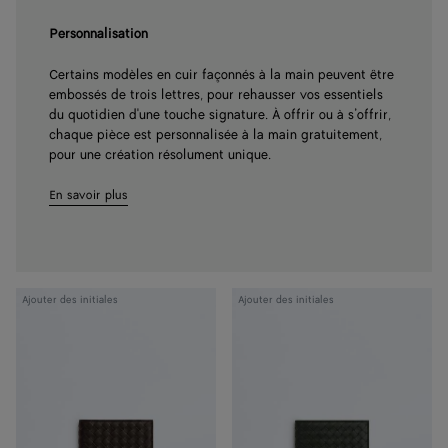
Personnalisation
Certains modèles en cuir façonnés à la main peuvent être
embossés de trois lettres, pour rehausser vos essentiels
du quotidien d'une touche signature. À offrir ou à s’offrir,
chaque pièce est personnalisée à la main gratuitement,
pour une création résolument unique.
En savoir plus
Portefeuille
Portefeuille
Ajouter des initiales
Ajouter des initiales
Bi-
Bi-
Fold
Fold
Intrecciato
Intrecciato
Piccolo
Piccolo