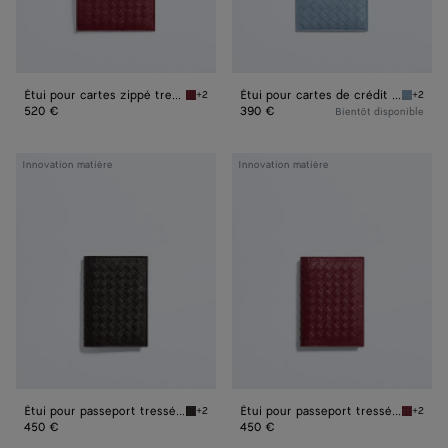
mycélium
Étui pour cartes zippé tressé en mycélium
Étui pour cartes de crédit tressé en mycélium
+2
+2
Lava red Étui pour cartes zippé tressé en my
Mineral
520 €
390 €
Bientôt disponible
Étui
Étui
Innovation matière
Innovation matière
pour
pour
passeport
passeport
tressé
tressé
en
en
mycélium
mycélium
Étui pour passeport tressé en mycélium
Étui pour passeport tressé en mycélium
+2
+2
Espresso Étui pour passeport tressé en mycé
Lava re
450 €
450 €