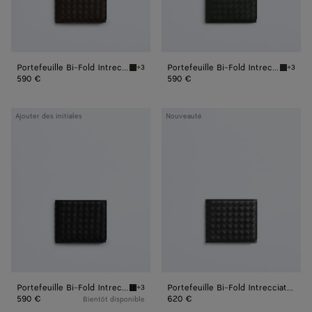
Portefeuille Bi-Fold Intrecciato Piccolo
Portefeuille Bi-Fold Intrecciato Piccolo
+3
+3
Fondant Portefeuille Bi-Fold Intrecciato Picc
Dark gre
590 €
590 €
Portefeuille
Portefeuille
Ajouter des initiales
Nouveauté
Bi-
Bi-
Fold
Fold
Intrecciato
Intrecciato
Piccolo
Piccolo
Portefeuille Bi-Fold Intrecciato Piccolo
Portefeuille Bi-Fold Intrecciato Piccolo
+3
Black Portefeuille Bi-Fold Intrecciato Piccolo
590 €
620 €
Bientôt disponible