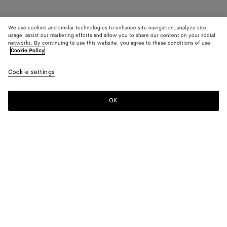
We use cookies and similar technologies to enhance site navigation, analyze site
usage, assist our marketing efforts and allow you to share our content on your social
networks. By continuing to use this website, you agree to these conditions of use.
Cookie Policy
Cookie settings
OK
S'INSCRIRE À LA NEWSLETTER
Abonnez-vous à la newsletter de Bottega Veneta pour recevoir des
informations sur les collections, les défilés et des mises à jour
exclusives.
E-mail*