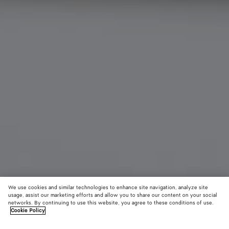
We use cookies and similar technologies to enhance site navigation, analyze site
usage, assist our marketing efforts and allow you to share our content on your social
networks. By continuing to use this website, you agree to these conditions of use.
Cookie Policy
Clutch Andiamo
2900 €
color (E
Blac