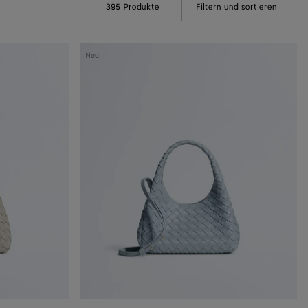
395 Produkte
Filtern und sortieren
(Manual
Baby
Neu
Campana