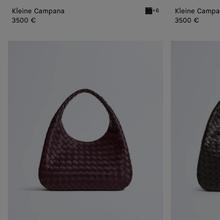
Kleine Campana
Kleine Camp
+6
Fondant Kleine Campana
3500 €
3500 €
Campana
Große
Campana