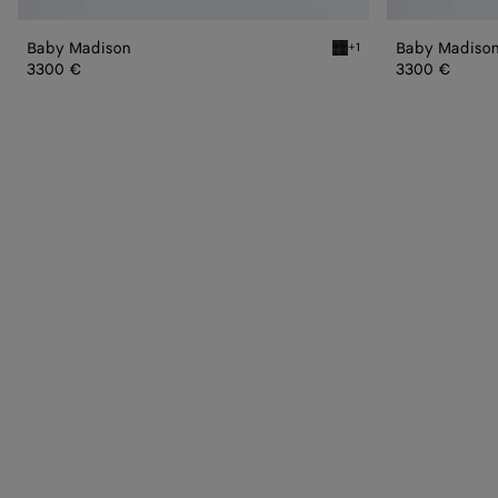
Baby Madison
Baby Madiso
+1
Black Baby Madison
3300 €
3300 €