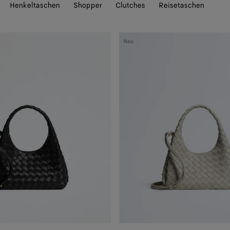
Henkeltaschen
Shopper
Clutches
Reisetaschen
Baby
Neu
Campana