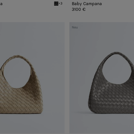
na
Baby Campana
+3
Black Baby Campana
3100 €
Campana
Neu