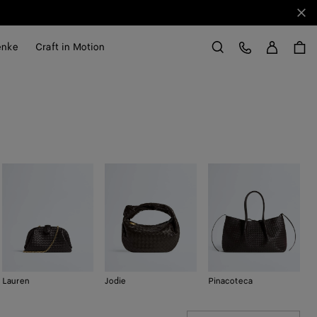
Sch
Anme
Kundens
enke
Craft in Motion
Suchen
Lauren
Jodie
Pinacoteca
K