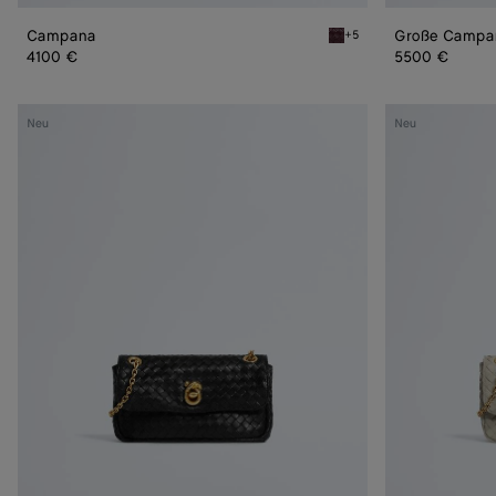
Campana
Große Campa
+5
Deep mahogany Campana
4100 €
5500 €
Baby
Baby
Neu
Neu
Madison
Madison