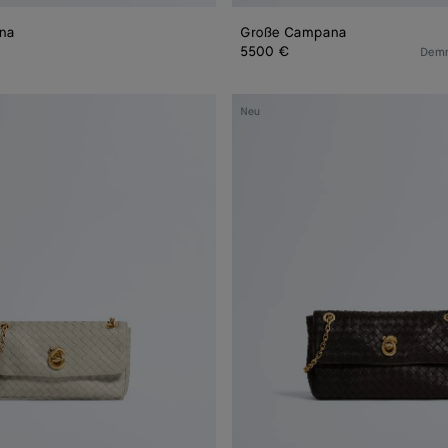
na
Große Campana
5500 €
Demn
Kleine
Neu
Madison