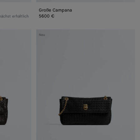
Große Campana
5600 €
ächst erhältlich
Kleine
Neu
Madison