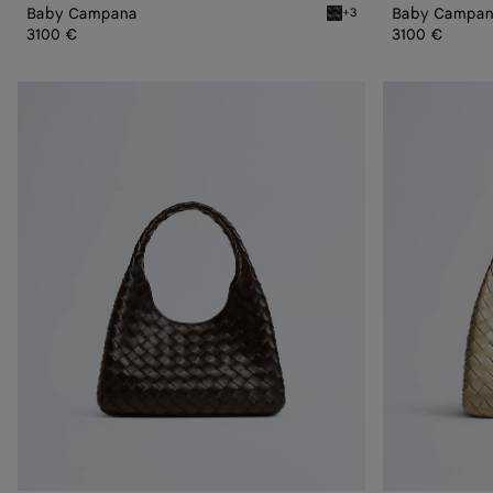
Baby Campana
Baby Campa
+3
Espresso Baby Campana
3100 €
3100 €
Kleine
Kleine
Campana
Campana