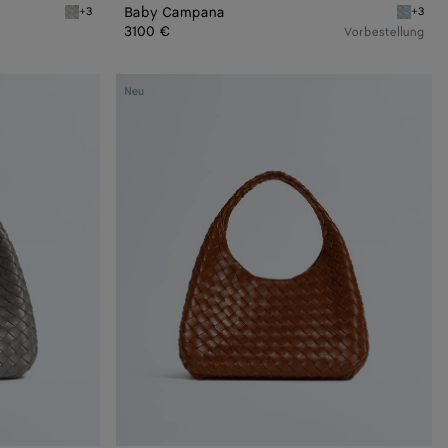
Baby Campana
+3
+3
Silica grey Baby Campana
Glacial 
3100 €
Vorbestellung
Campana
Neu