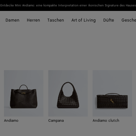
Entdecke Mini Andiamo: eine kompakte Interpretation einer ikonischen Signature des Hauses
Damen
Herren
Taschen
Art of Living
Düfte
Gesch
Andiamo
Campana
Andiamo clutch