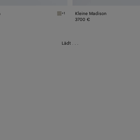
n
Kleine Madison
+1
Silica grey Baby Madison
3700 €
Lädt
.
.
.