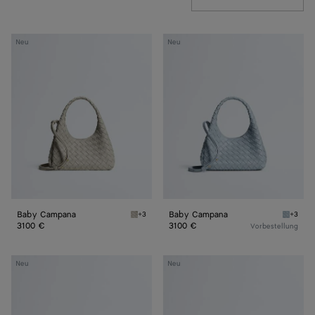
Baby
Baby
Neu
Neu
Campana
Campana
Baby Campana
Baby Campana
+3
+3
Silica grey Baby Campana
Glacial
3100 €
3100 €
Vorbestellung
Baby
Baby
Neu
Neu
Madison
Madison