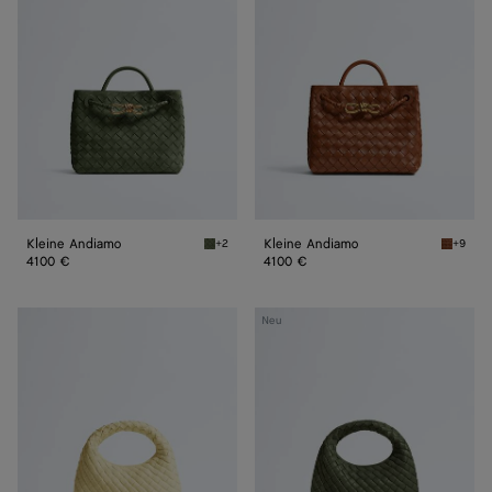
Kleine Andiamo
Kleine Andiamo
+2
+9
Green tweed Kleine Andiamo
Tannin 
4100 €
4100 €
Baby
Baby
Neu
Veneta
Veneta