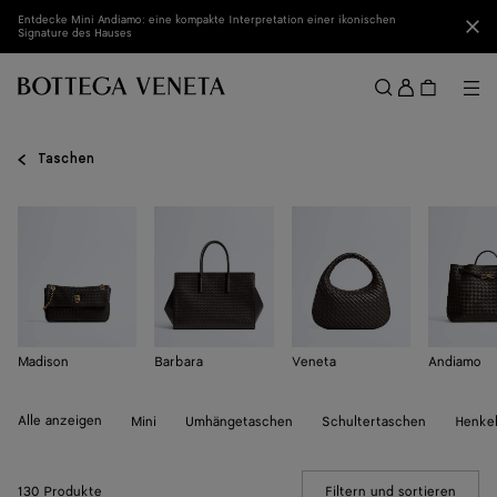
Zum Hauptinhalt
Entdecke Mini Andiamo: eine kompakte Interpretation einer ikonischen
Sch
Signature des Hauses
Anmel
Me
Suchen
Menü
Taschen
Madison
Barbara
Veneta
Andiamo
Alle anzeigen
Mini
Umhängetaschen
Schultertaschen
Henke
130 Produkte
Filtern und sortieren
(Manua