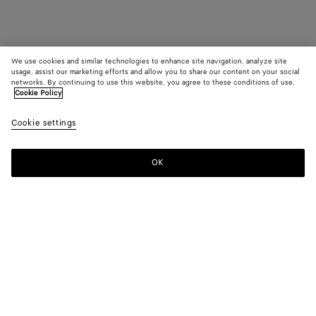
We use cookies and similar technologies to enhance site navigation, analyze site
usage, assist our marketing efforts and allow you to share our content on your social
networks. By continuing to use this website, you agree to these conditions of use.
Cookie Policy
Cookie settings
OK
MELDEN SIE SICH FÜR UNSEREN NEWSLETTER AN
Abonnieren Sie den Bottega Veneta-Newsletter, um Informationen zu
den Kollektionen und den Shows sowie andere exklusive Updates zu
erhalten.
E-mail*