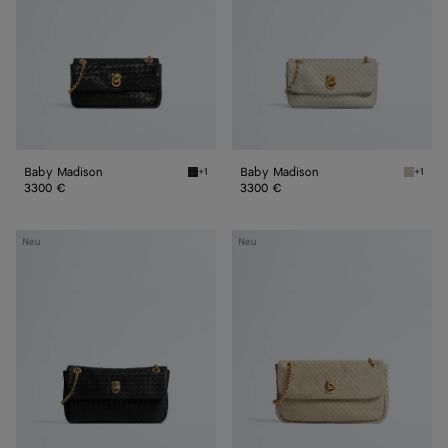
Baby Madison
Baby Madison
+1
+1
Black Baby Madison
Silica 
3300 €
3300 €
Kleine
Madison
Neu
Neu
Madison