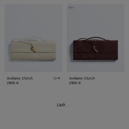
Andiamo
Andiamo
Neu
Clutch
Clutch
Andiamo Clutch
Andiamo Clutch
+9
Sea salt Andiamo Clutch
2900 €
2900 €
Lädt
.
.
.