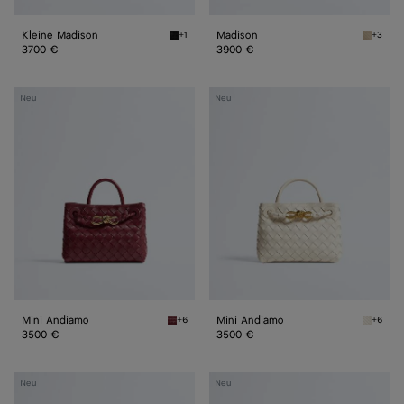
Kleine Madison
Madison
+1
+3
Black Kleine Madison
Ecru Ma
3700 €
3900 €
Mini
Mini
Neu
Neu
Andiamo
Andiamo
Mini Andiamo
Mini Andiamo
+6
+6
Lava red Mini Andiamo
Sea sal
3500 €
3500 €
Kleine
Kleine
Neu
Neu
Andiamo
Andiamo