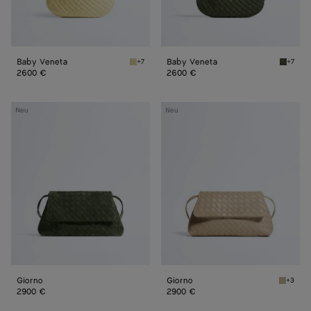
Baby Veneta
Baby Veneta
+7
+7
Butter yellow Baby Veneta
Green 
2600 €
2600 €
Giorno
Giorno
Neu
Neu
Giorno
Giorno
+3
Ecru Gi
2900 €
2900 €