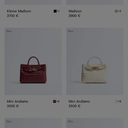
Kleine Madison
Madison
+1
+3
Black Kleine Madison
Ecru Ma
3700 €
3900 €
Mini
Mini
Neu
Neu
Andiamo
Andiamo
Mini Andiamo
Mini Andiamo
+6
+6
Lava red Mini Andiamo
Sea sal
3500 €
3500 €
Kleine
Kleine
Neu
Neu
Andiamo
Andiamo