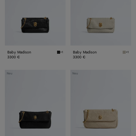
Baby Madison
Baby Madison
+1
+1
Black Baby Madison
Silica 
3300 €
3300 €
Kleine
Madison
Neu
Neu
Madison