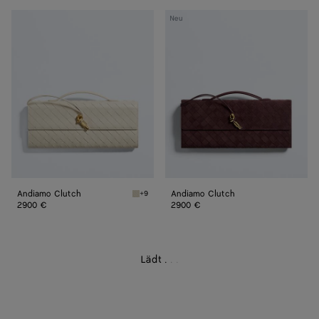
Andiamo
Andiamo
Neu
Clutch
Clutch
Andiamo Clutch
Andiamo Clutch
+9
Sea salt Andiamo Clutch
2900 €
2900 €
Lädt
.
.
.