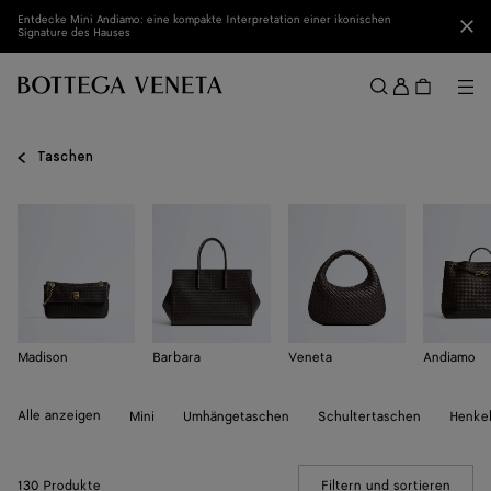
Zum Hauptinhalt
Entdecke Mini Andiamo: eine kompakte Interpretation einer ikonischen
Sch
Signature des Hauses
Anmel
Me
Suchen
Menü
Taschen
Madison
Barbara
Veneta
Andiamo
Alle anzeigen
Mini
Umhängetaschen
Schultertaschen
Henke
130 Produkte
Filtern und sortieren
(Manua