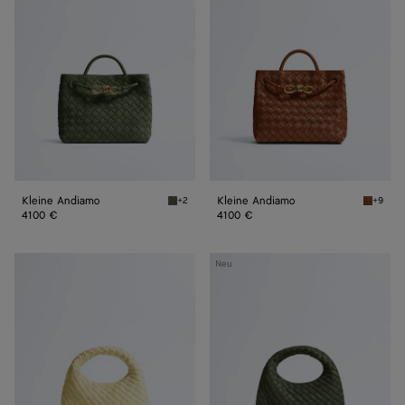
Kleine Andiamo
Kleine Andiamo
+2
+9
Green tweed Kleine Andiamo
Tannin 
4100 €
4100 €
Baby
Baby
Neu
Veneta
Veneta