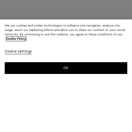
We use cookies and similar technologies to enhance site navigation, analyze site
usage, assist our marketing efforts and allow you to share our content on your social
networks. By continuing to use this website, you agree to these conditions of use.
Cookie Policy
Cookie settings
OK
MELDEN SIE SICH FÜR UNSEREN NEWSLETTER AN
Abonnieren Sie den Bottega Veneta-Newsletter, um Informationen zu
den Kollektionen und den Shows sowie andere exklusive Updates zu
erhalten.
E-mail*