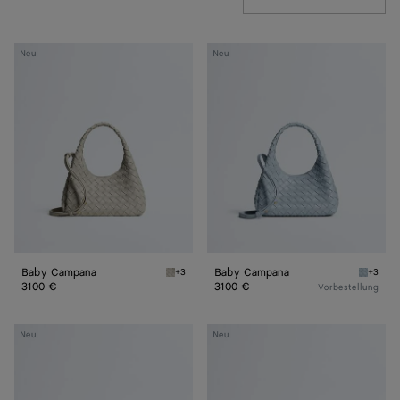
Baby
Baby
Neu
Neu
Campana
Campana
Baby Campana
Baby Campana
+3
+3
Silica grey Baby Campana
Glacial
3100 €
3100 €
Vorbestellung
Baby
Baby
Neu
Neu
Madison
Madison