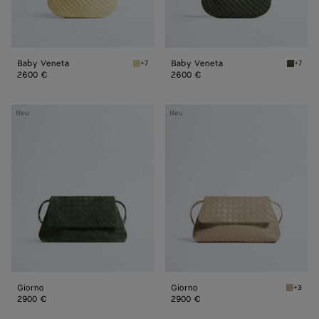
Baby Veneta
Baby Veneta
+7
+7
Butter yellow Baby Veneta
Green 
2600 €
2600 €
Giorno
Giorno
Neu
Neu
Giorno
Giorno
+3
Ecru Gi
2900 €
2900 €