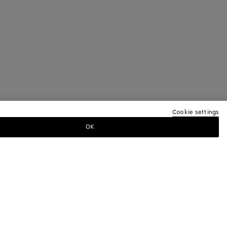
Cookie settings
OK
EREN NEWSLETTER AN
a-Newsletter, um Informationen zu den
 andere exklusive Updates zu erhalten.