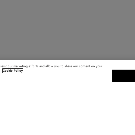
assist our marketing efforts and allow you to share our content on your
.
Cookie Policy
MELDEN SIE SICH FÜR UNS
sten
Abonnieren Sie den Bottega Venet
Kollektionen und den Shows sowie