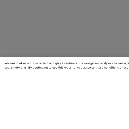
We use cookies and similar technologies to enhance site navigation, analyze site usage, 
social networks. By continuing to use this website, you agree to these conditions of use
STORE LOCATOR
Finde den nächstgelegenen Bottega Veneta Store und entdecke die neue
Kollektionen.