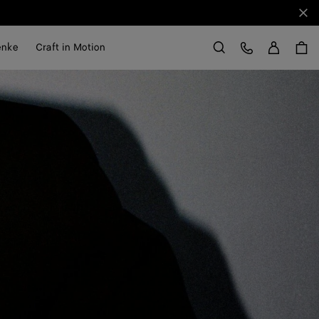
Sch
Anme
Kundens
enke
Craft in Motion
Suchen