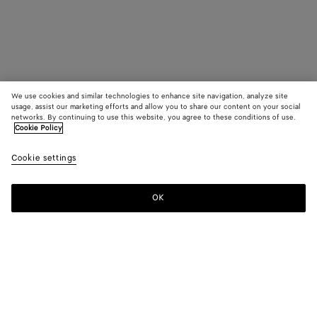
We use cookies and similar technologies to enhance site navigation, analyze site
usage, assist our marketing efforts and allow you to share our content on your social
networks. By continuing to use this website, you agree to these conditions of use.
Cookie Policy
Cookie settings
OK
MELDEN SIE SICH FÜR UNSEREN NEWSLETTER AN
Abonnieren Sie den Bottega Veneta-Newsletter, um Informationen zu
den Kollektionen und den Shows sowie andere exklusive Updates zu
erhalten.