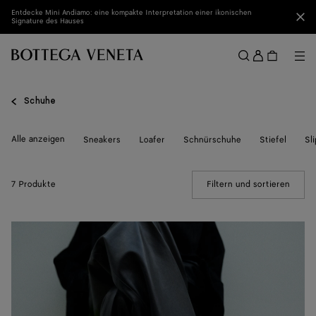
Zum Hauptinhalt
Entdecke Mini Andiamo: eine kompakte Interpretation einer ikonischen
Sch
Signature des Hauses
Anmel
Me
Suchen
Menü
Schuhe
Alle anzeigen
Sneakers
Loafer
Schnürschuhe
Stiefel
Sl
7 Produkte
Filtern und sortieren
(Manua