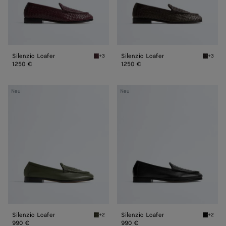
Silenzio Loafer
Silenzio Loafer
+3
+3
Deep mahogany Silenzio Loafer
Espress
1250 €
1250 €
Silenzio
Silenzio
Neu
Neu
Loafer
Loafer
Silenzio Loafer
Silenzio Loafer
+2
+2
Bark green Silenzio Loafer
Black S
990 €
990 €