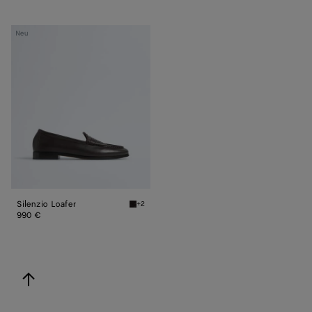
Silenzio
Neu
Loafer
Silenzio Loafer
+2
Espresso Silenzio Loafer
990 €
nach oben