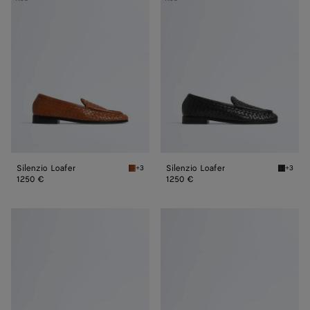
Loafer
Loafer
Silenzio Loafer
Silenzio Loafer
+3
+3
Tannin Silenzio Loafer
Black S
1250 €
1250 €
Silenzio
Silenzio
Loafer
Loafer