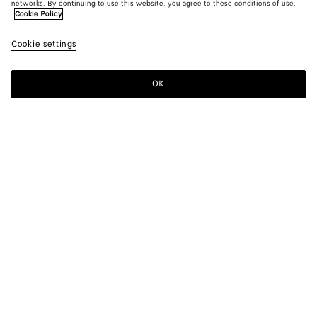
networks. By continuing to use this website, you agree to these conditions of use.
Cookie Policy
Cookie settings
OK
MELDEN SIE SICH FÜR UNSEREN NEWSLETTER AN
Abonnieren Sie den Bottega Veneta-Newsletter, um Informationen zu
den Kollektionen und den Shows sowie andere exklusive Updates zu
erhalten.
E-mail*
STORE LOCATOR
Finde Einen Store
BENÖTIGEN SIE HILFE?