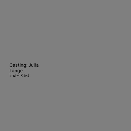
Casting: Julia
Lange
Hair: Sigi
Kumpfmüller
Make Up:
Hiromi Ueda
Set Designers:
Staci-Lee
Hindley, Julia
Wagner
Director: Jack
Davison