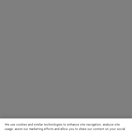
Art Director:
Paul Olivennes
Choreographer
:
Lenio Kaklea
Director of
Photography:
James Beattie,
Peter Hou
Stylist: Robbie
Spencer
Production:
Untitled Project
We use cookies and similar technologies to enhance site navigation, analyze site
usage, assist our marketing efforts and allow you to share our content on your social