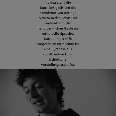
Kaklea stellt die
Kunstfertigkeit und die
Kreativität von Bottega
Veneta in den Fokus und
widmet sich der
handwerklichen Geste als
universelle Sprache.
Das erstmals 1975
vorgestellte Intrecciato ist
eine Synthese aus
Kunsthandwerk und
ästhetischer
Vorstellungskraft. Das
vollständig von Hand
gefertigte Geflecht bildet
die Quintessenz des
Savoir-faire von Bottega
Veneta und wird von einer
Handwerkergeneration an
die nächste weitergereicht.
Durch sein sorgsames
Geflecht aus Lederstreifen