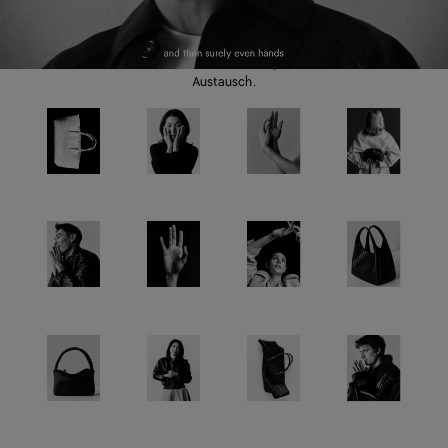
ist das Intrecciato Muster
auch ein kraftvoller
Ausdruck von
Verbundenheit, Dialog und
Austausch.